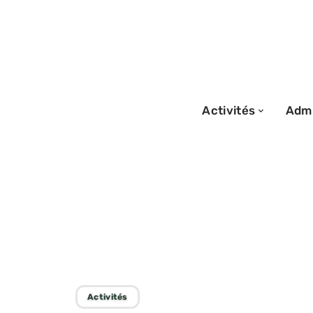
Activités
Admi
04/12/2025
Pourboire : est-i
le laisser en Fra
Activités