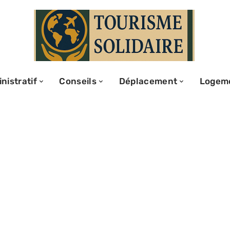
nistratif
Conseils
Déplacement
Logem
l obligatoire de
nce ?