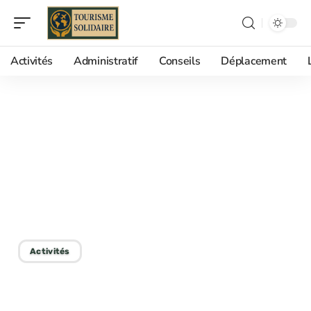
Activités
Administratif
Conseils
Déplacement
26/07/2026
Game of thrones à
Lokrum ISLAND : lieux de
tournage et visite
thématique
Activités