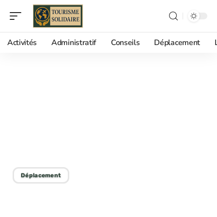
Activités
Administratif
Conseils
Déplacement
10/06/2026
Trajet bus Marseille Aix :
durée réelle, trafic et
meilleurs départs de la
journée
Déplacement