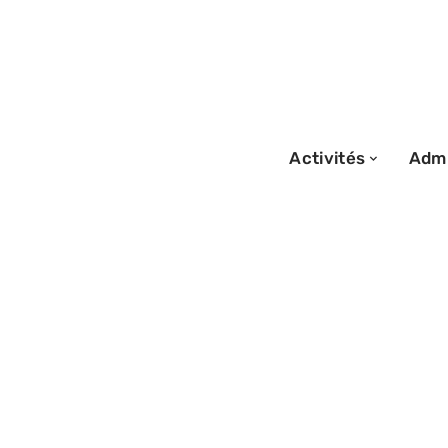
Activités
Admi
29/05/2026
Viamichelib pour
coût d’un trajet
complet