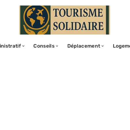
nistratif
Conseils
Déplacement
Logem
 estimer le
 : mode d’emploi