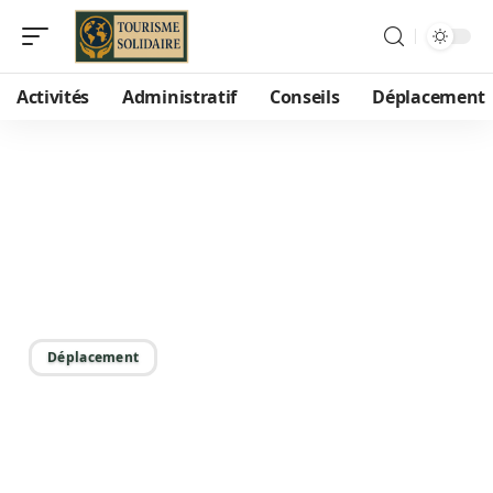
Activités
Administratif
Conseils
Déplacement
11/06/2026
Ferries pour l’île de Mljet
depuis Dubrovnik :
horaires, prix, astuces
Déplacement