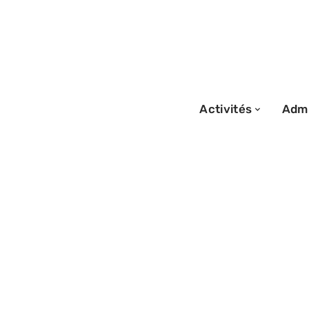
Activités
Admi
21/01/2026
Durée de vie des
capsules : chiffr
tendances à con