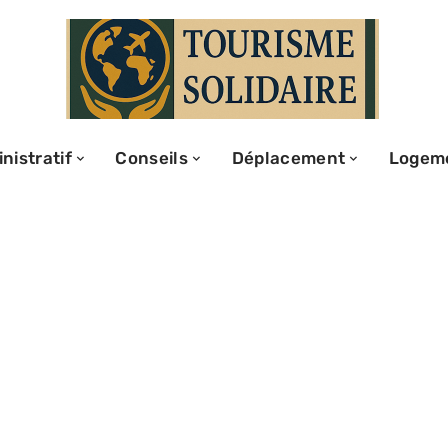
nistratif
Conseils
Déplacement
Logem
 hôtels
es clés et
naître