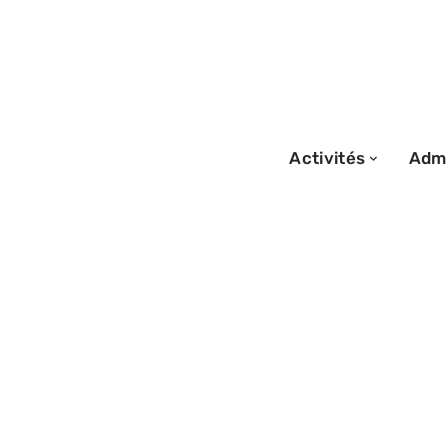
Activités
Admi
07/07/2026
Road trip à Malt
parcours côtier 
secrets