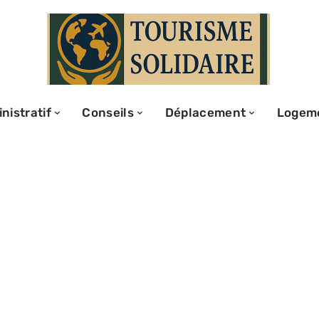
nistratif
Conseils
Déplacement
Logem
a and Gozo :
et spots