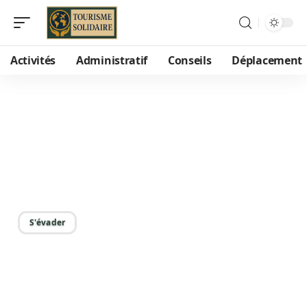
Activités
Administratif
Conseils
Déplacement
24/06/2026
Aguila voyage OneStrip :
comment se déroule une
journée type sur place ?
S'évader