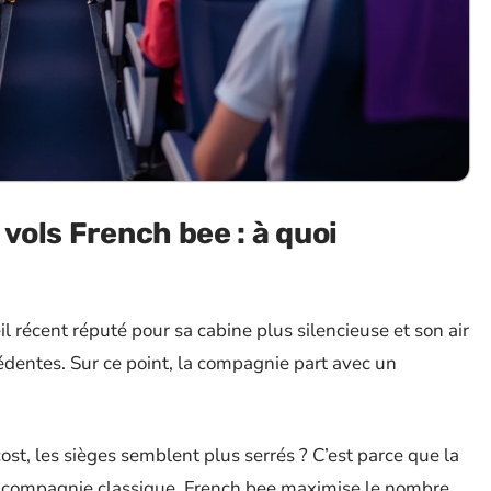
 vols French bee : à quoi
 récent réputé pour sa cabine plus silencieuse et son air
édentes. Sur ce point, la compagnie part avec un
st, les sièges semblent plus serrés ? C’est parce que la
ne compagnie classique. French bee maximise le nombre