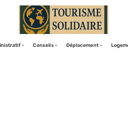
nistratif
Conseils
Déplacement
Logem
 fiabilité,
nfort… notre