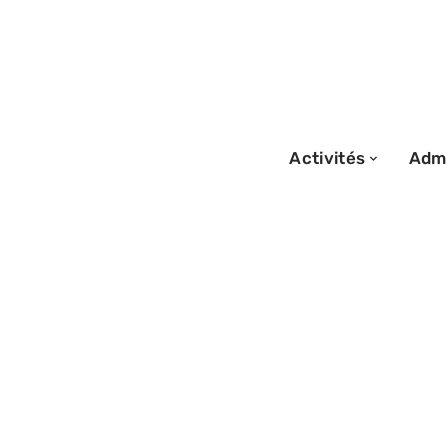
Activités
Admi
06/07/2026
Avis French bee :
ponctualité, co
décryptage