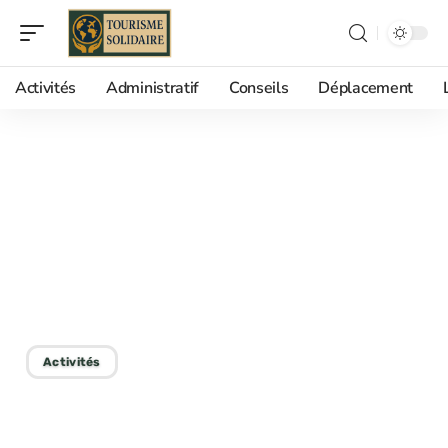
Activités
Administratif
Conseils
Déplacement
02/10/2025
Gagner sa vie en tant
qu’accompagnateur
touristique : opportunités
et réalités
Activités