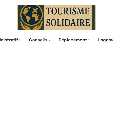
nistratif
Conseils
Déplacement
Logem
us habitable :
t
s