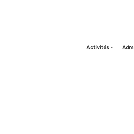
Activités
Admi
29/08/2025
Exoplanète la pl
identification e
caractéristique