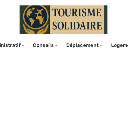
nistratif
Conseils
Déplacement
Logem
sonnes peuvent
 montgolfière :
ormations