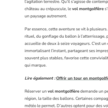
l’agitation terrestre. Qu’il s’agisse de contemp
château au crépuscule, le
vol montgolfière
s’
un paysage autrement.
Par essence, cette aventure se vit à plusieurs
rituel, du gonflage du ballon à l’atterrissage,
accueille de deux à seize voyageurs. C’est u
immortalisant l’instant, partageant ses impre
souvent plus stables, favorise cette convivial
qui marque.
Lire également :
Offrir un tour en montgolfiè
Réserver un
vol montgolfière
demande un peu 
région, la taille des ballons. Certaines compag
météo le permet. D’autres optent pour des vols 