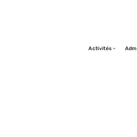
Activités
Admi
05/12/2025
Combien de per
monter dans une
conseils et inf