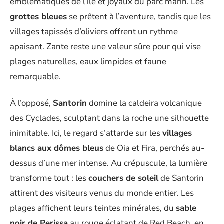
emblématiques de l’île et joyaux du parc marin. Les
grottes bleues
se prêtent à l’aventure, tandis que les
villages tapissés d’oliviers offrent un rythme
apaisant. Zante reste une valeur sûre pour qui vise
plages naturelles, eaux limpides et faune
remarquable.
À l’opposé,
Santorin
domine la caldeira volcanique
des Cyclades, sculptant dans la roche une silhouette
inimitable. Ici, le regard s’attarde sur les
villages
blancs aux dômes bleus
de Oia et Fira, perchés au-
dessus d’une mer intense. Au crépuscule, la lumière
transforme tout : les
couchers de soleil
de Santorin
attirent des visiteurs venus du monde entier. Les
plages affichent leurs teintes minérales, du
sable
noir de Perissa
au rouge éclatant de Red Beach, en