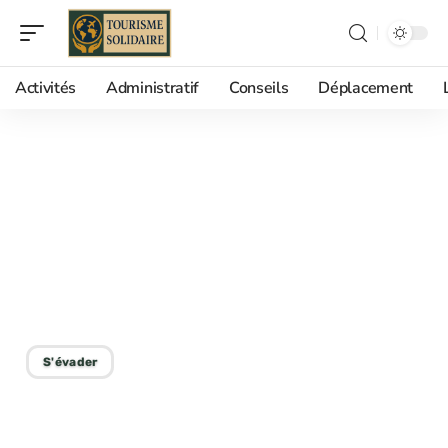
Activités
Administratif
Conseils
Déplacement
20/03/2026
Zante Zakynthos ou
santorin : quelle île
grecque choisir pour vos
vacances ?
S'évader