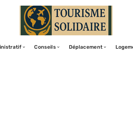
nistratif
Conseils
Déplacement
Logem
ger en amoureux
d inoubliable ?