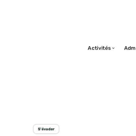
Activités
Admi
13/05/2026
Que faire à Tan
pour un week-en
S'évader