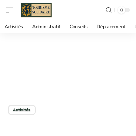
Activités
Administratif
Conseils
Déplacement
19/02/2026
Oberammergau germany
en famille, activités
nature et culture à
partager
Activités